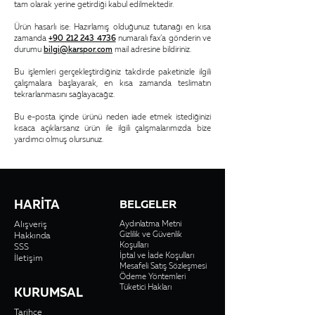
tam olarak yerine getirdiği kabul edilmektedir.
Ürün hasarlı ise: Hazırlamış olduğunuz tutanağı en kısa
zamanda
+90 212 243 4736
numaralı fax’a gönderin ve
durumu
bilgi@karspor.com
mail adresine bildiriniz.
Bu işlemleri gerçekleştirdiğiniz takdirde paketinizle ilgili
çalışmalara başlayarak, en kısa zamanda teslimatın
tekrarlanmasını sağlayacağız.
Bu e-posta içinde ürünü neden iade etmek istediğinizi
kısaca açıklarsanız ürün ile ilgili çalışmalarımızda bize
yardımcı olmuş olursunuz.
HARİTA
BELGELER
Alışveriş
Aydınlatma Metni
Gizlilik ve Güvenlik
Hakkında
Koşulları
SSS
İptal ve İade Koşulları
İletişim
Mesafeli Satış Sözleşmesi
Ödeme Yöntemleri
Tüketici Hakları
KURUMSAL
Tarihçe