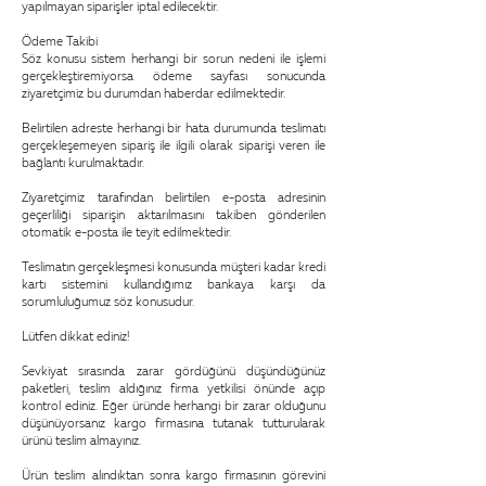
yapılmayan siparişler iptal edilecektir.
Ödeme Takibi
Söz konusu sistem herhangi bir sorun nedeni ile işlemi
gerçekleştiremiyorsa ödeme sayfası sonucunda
ziyaretçimiz bu durumdan haberdar edilmektedir.
Belirtilen adreste herhangi bir hata durumunda teslimatı
gerçekleşemeyen sipariş ile ilgili olarak siparişi veren ile
bağlantı kurulmaktadır.
Ziyaretçimiz tarafından belirtilen e-posta adresinin
geçerliliği siparişin aktarılmasını takiben gönderilen
otomatik e-posta ile teyit edilmektedir.
Teslimatın gerçekleşmesi konusunda müşteri kadar kredi
kartı sistemini kullandığımız bankaya karşı da
sorumluluğumuz söz konusudur.
Lütfen dikkat ediniz!
Sevkiyat sırasında zarar gördüğünü düşündüğünüz
paketleri, teslim aldığınız firma yetkilisi önünde açıp
kontrol ediniz. Eğer üründe herhangi bir zarar olduğunu
düşünüyorsanız kargo firmasına tutanak tutturularak
ürünü teslim almayınız.
Ürün teslim alındıktan sonra kargo firmasının görevini