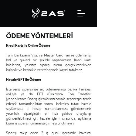
ÖDEME YÖNTEMLERİ
Kredi Kartı ile Online Ödeme
Tüm bankaların Visa ve Master Card' ları ile ödemenizi
hızlı ve güvenli bir şekilde yapabilirsiniz. Kredi kartı
bilgileriniz, yalnızca sipariş işlemi gerçekleştirilirken
kullanılır ve kesinlikle veri tabanında kayıtlı tutulmaz.
Havale/EFT ile Ödeme
İsterseniz siparişinize ait ödemelerinizi banka havalesi
yoluyla ya da EFT (Elektronik Fon Transferi
)yapabilirsiniz. Sipariş işlemlerinizi havale seçeneğini tercih
ederek tamamladıktan sonra, belirtilen tutarı havale
sayfamızda ki hesap numaralarımıza göndermeniz
yeterlidir. Siparişinizin en hızlı şekilde onaylanıp
gönderilebilmesi için, havale işlemi sırasında, açıklama
kısmına sipariş numaranızı girmeyi unutmayın.
Siparişi takip eden 3 iş günü içerisinde havalesi