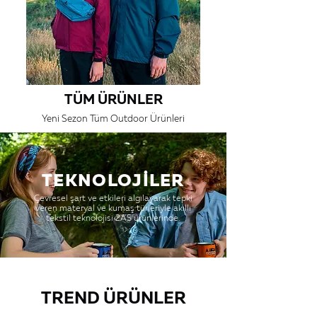
TÜM ÜRÜNLER
Yeni Sezon Tüm Outdoor Ürünleri
TEKNOLOJİLER
Çevresel şart ve etkileri algılayarak tepki
veren materyal ve kumaş türleriyle akıllı
tekstil teknolojisi 2AS ürünlerinde.
TREND ÜRÜNLER