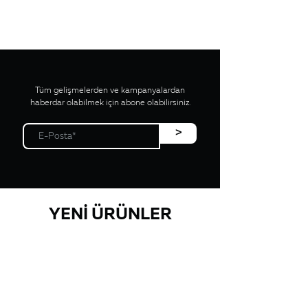
Tüm gelişmelerden ve kampanyalardan
haberdar olabilmek için abone olabilirsiniz.
>
YENİ ÜRÜNLER